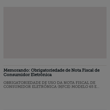
investimentos feitos por governo…
Memorando: Obrigatoriedade de Nota Fiscal de
Consumidor Eletrônica
OBRIGATORIEDADE DE USO DA NOTA FISCAL DE
CONSUMIDOR ELETRÔNICA (NFCE) MODELO 65 E
BILHETE DE PASSAGEM ELETRÔNICO (BP-E), MODELO
63, NO ESTADO DE SC Foi disponibilizado nas
Publicações eletrônicas da SEF/SC (Pe/SEF) de 19.09.2024
o Ato Diat n° 56 de 17 de setembro de 2024 que estabelece
os prazos para a obrigatoriedade do uso da Nota Fiscal de