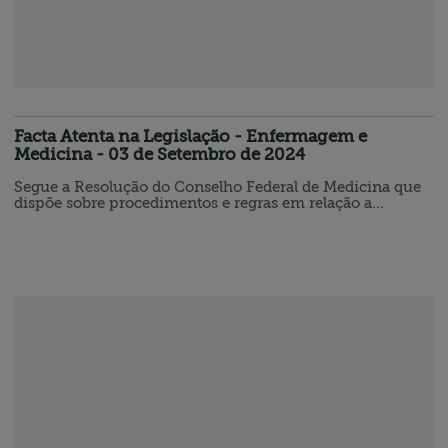
Facta Atenta na Legislação - Enfermagem e
Medicina - 03 de Setembro de 2024
Segue a Resolução do Conselho Federal de Medicina que
dispõe sobre procedimentos e regras em relação a
vínculos de médicos com indústrias farmacêuticas, de
insumos da área da saúde e equipamentos médicos.
RESOLUÇÃO CFM N° 2.386, DE 21 DE AGOSTO DE 2024
(DOU de 02.09.2024) O CONSELHO FEDERAL DE
MEDICINA (CFM), no uso das atribuições conferidas pela
Lei n° 3.268, de 30 de setembro de 1957,…