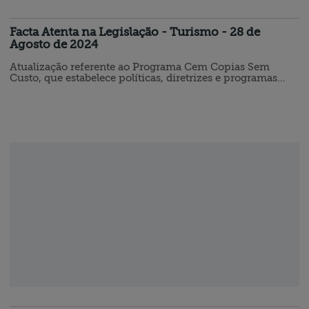
Facta Atenta na Legislação - Turismo - 28 de
Agosto de 2024
Atualização referente ao Programa Cem Copias Sem
Custo, que estabelece políticas, diretrizes e programas
para o turismo e o desporto no Estado de Santa Catarina.
O GOVERNADOR DO ESTADO DE SANTA CATARINA
Faço saber a todos os habitantes deste Estado que a
Assembleia Legislativa decreta e eu sanciono a seguinte
Lei: Art. 1° Fica instituído o Programa Cem Cópias Sem
Custo, vinculado à Fundação…