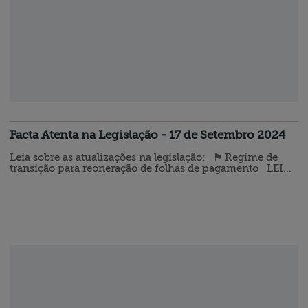
Facta Atenta na Legislação - 17 de Setembro 2024
Leia sobre as atualizações na legislação: ⚑ Regime de
transição para reoneração de folhas de pagamento LEI
N° 14.973, DE 16 DE SETEMBRO DE 2024 (DOU de
17.09.2024 - Edição Extra) Estabelece regime de transição
para a contribuição substitutiva prevista nos arts. 7° e 8°
da Lei n° 12.546, de 14 de dezembro de 2011, e para o
adicional sobre a Cofins-Importação previsto no § 21 do
art. 8° da…