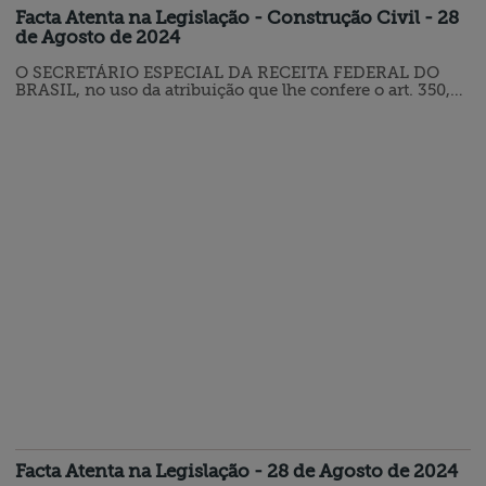
Facta Atenta na Legislação - Construção Civil - 28
de Agosto de 2024
O SECRETÁRIO ESPECIAL DA RECEITA FEDERAL DO
BRASIL, no uso da atribuição que lhe confere o art. 350,
caput, inciso III, do Regimento Interno da Secretaria
Especial da Receita Federal do Brasil, aprovado pela
Portaria ME n° 284, de 27 de julho de 2020, e tendo em
vista o disposto na Instrução Normativa RFB n° 2.055, de
6 de dezembro de 2021, na Instrução Normativa RFB n°
2.061, de 20 de dezembro…
Facta Atenta na Legislação - 28 de Agosto de 2024