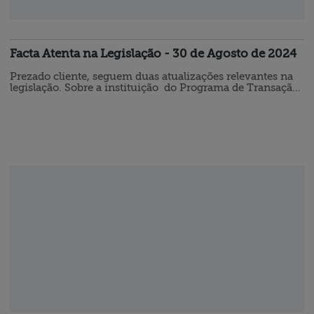
Facta Atenta na Legislação - 30 de Agosto de 2024
Prezado cliente, seguem duas atualizações relevantes na
legislação. Sobre a instituição do Programa de Transação
Integral, que tem objetivo de reduzir o contencioso
tributário de alto impacto econômico. Também
disponibilizamos sobre a Lei Estadual do Governo de
Santa Catarina que concede benefícios fiscais relativos ao
ICMS em hipóteses especificas. PORTARIA
NORMATIVA MF N° 1.383, DE 29 DE…