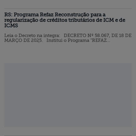
RS: Programa Refaz Reconstrução para a
regularização de créditos tributários de ICM e de
ICMS
Leia o Decreto na integra: DECRETO Nº 58.067, DE 18 DE
MARÇO DE 2025. Institui o Programa "REFAZ
RECONSTRUÇÃO" para a regularização de créditos
tributários de ICM e de ICMS no Estado do Rio Grande do
Sul, nos termos em que especifica. O GOVERNADOR DO
ESTADO DO RIO GRANDE DO SUL , no uso da atribuição
que lhe confere o artigo 82, inciso V, da Constituição do
Estado, DECRETA: Art. 1º Com…