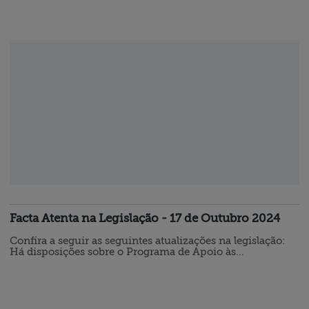
Imunidades de Natureza Tributária - Dirbi. Por fim, há
disposições sobre critérios para classificação dos
investimentos feitos por governo…
Facta Atenta na Legislação - 17 de Outubro 2024
Confira a seguir as seguintes atualizações na legislação:
Há disposições sobre o Programa de Apoio às
Microempresas e Empresas de Pequeno Porte Há uma
nova legislação que dispõe sobre a apresentação da
Declaração de Incentivos, Renúncias, Benefícios e
Imunidades de Natureza Tributária - Dirbi. Por fim, há
disposições sobre critérios para classificação dos