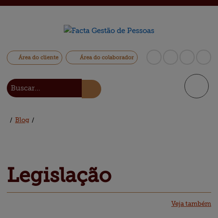
Área do cliente
Área do colaborador
/
Blog
/
Legislação
Veja também
Blog
Central de
ajuda
Mapa do site