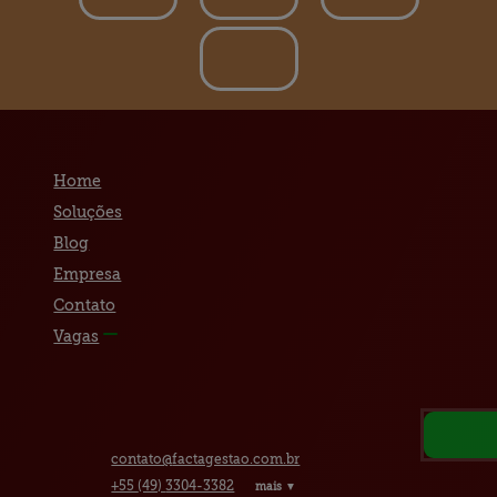
Home
Soluções
Blog
Empresa
Contato
Vagas
contato@
factagestao.com.br
+55
(49)
3304-3382
mais ▼