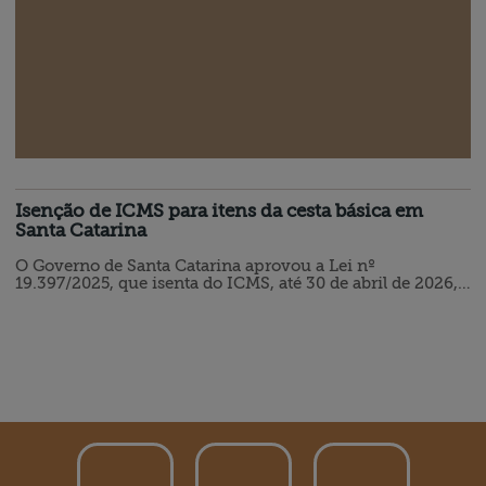
Isenção de ICMS para itens da cesta básica em
Santa Catarina
O Governo de Santa Catarina aprovou a Lei nº
19.397/2025, que isenta do ICMS, até 30 de abril de 2026, a
venda interna para consumidor final de farinha de trigo,
milho, mandioca, arroz (alguns tipos) e feijão, além da
farinha de arroz, tornando esses itens da cesta básica mais
baratos a partir de setembro de 2025. Confira a legislação
na integra: LEI Nº 19.397, DE 5 DE AGOSTO DE 2025
DOE de…