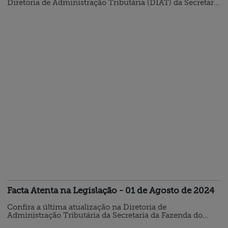
Diretoria de Administração Tributária (DIAT) da Secretaria
de Estado da Fazenda que incide sobre as regras de
preenchimento do campo cBenef em documentos fiscais
eletrônicos. Altera as regras de preenchimento do campo
cBenef (ID I05f) e institui a obrigatoriedade de
preenchimento dos campos cCredPresumido (ID I05h),
pCredPresumido (ID I05i),…
Facta Atenta na Legislação - 01 de Agosto de 2024
Confira a última atualização na Diretoria de
Administração Tributária da Secretaria da Fazenda do
Estado de Santa Catarina: Altera o Ato DIAT nº 21, de