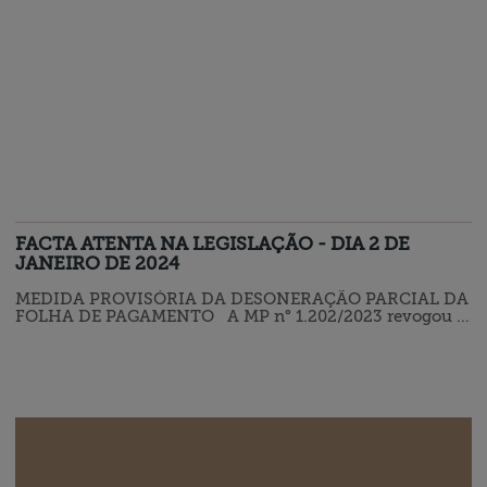
FACTA ATENTA NA LEGISLAÇÃO - DIA 2 DE
JANEIRO DE 2024
MEDIDA PROVISÓRIA DA DESONERAÇÃO PARCIAL DA
FOLHA DE PAGAMENTO A MP n° 1.202/2023 revogou o
programa da desoneração da folha de pagamento
prorrogado, após derrubada de veto pelo Congresso
Nacional, pela Lei n° 14.784/2023. O novo programa traz
regras diferenciadas, a partir de
01.04.2024, exclusivamente, para às empresas listadas
nos Anexos I e II da MP n° 1.202/2023. Para a adesão, as…