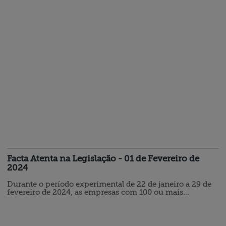
ano-calendário de 2024:
................................................................................... XI - a partir
do mês de fevereiro do ano-calendário de 2024: Tabela…
Facta Atenta na Legislação - 01 de Fevereiro de
2024
Durante o período experimental de 22 de janeiro a 29 de
fevereiro de 2024, as empresas com 100 ou mais
empregados devem enviar um relatório de transparência
salarial, incluindo os critérios remuneratórios entre
homens e mulheres para o primeiro semestre de 2024. O
envio do relatório é obrigatório e deve ser feito através do