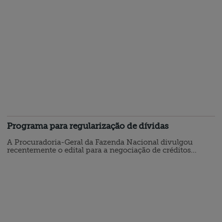
Programa para regularização de dívidas
A Procuradoria-Geral da Fazenda Nacional divulgou
recentemente o edital para a negociação de créditos
inscritos na dívida ativa da União, apresentando com
clareza os critérios necessários para participar deste
programa. A adesão pode ser realizada de maneira prática
através do Portal Regularize, com as inscrições se
estendendo ao dia 30 de abril de 2024, até às 19 horas.
Este programa oferece…