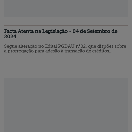
Facta Atenta na Legislação - 04 de Setembro de
2024
Segue alteração no Edital PGDAU n°02, que dispões sobre
a prorrogação para adesão à transação de créditos
inscritos na dívida ativa da União. EDITAL PGFN S/N°,
DE 2024 (DOU de 30.08.2024 - Edição Extra) A
Procuradoria-Geral da Fazenda Nacional (PGFN) torna
pública a prorrogação das propostas para transação por
adesão, nos termos da Lei n° 13.988, de 14 de abril de
2020, e da Portaria PGFN n°…