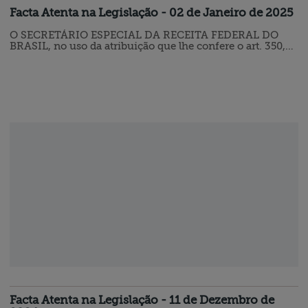
Facta Atenta na Legislação - 02 de Janeiro de 2025
O SECRETÁRIO ESPECIAL DA RECEITA FEDERAL DO
BRASIL, no uso da atribuição que lhe confere o art. 350,
caput, inciso III, do Regimento Interno da Secretaria
Especial da Receita Federal do Brasil, aprovado pela
Portaria ME nº 284, de 27 de julho de 2020, e tendo em
vista o disposto no art. 16 da Lei nº 9.779, de 19 de janeiro
de 1.999, e no art. 38, § 3º, do Decreto nº 9.580, de 22 de
novembro de…
Facta Atenta na Legislação - 11 de Dezembro de