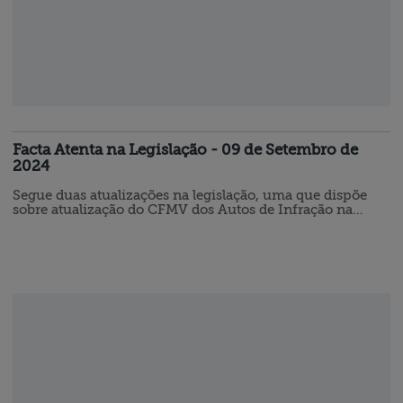
Facta Atenta na Legislação - 09 de Setembro de
2024
Segue duas atualizações na legislação, uma que dispõe
sobre atualização do CFMV dos Autos de Infração na
ausência de indicação de renovação da responsabilidade
técnica extinta. E também sobre a Portaria que institui no
âmbito do Ministério da Agricultura e Pecuária, o
Programa Emergencial de Reconstrução do Agronegócio
no estado do Rio Grande do Sul e o Gabinete Itinerante.
O CONSELHO FEDERAL…