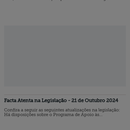
82, inciso V, da Constituição do Estado, DECRETA: Art. 1°
Com fundamento nos Protocolos ICMS 32/24 e 33/24, de
30 de setembro de 2024, publicados no Diário Oficial da
União de 1° de outubro de 2024, ficam introduzidas as
seguintes alterações no Regulamento do ICMS, aprovado
pelo Decreto n° 37.699, de 26…
Facta Atenta na Legislação - 21 de Outubro 2024
Confira a seguir as seguintes atualizações na legislação:
Há disposições sobre o Programa de Apoio às
Microempresas e Empresas de Pequeno Porte Há uma
nova legislação que dispõe sobre a apresentação da
Declaração de Incentivos, Renúncias, Benefícios e