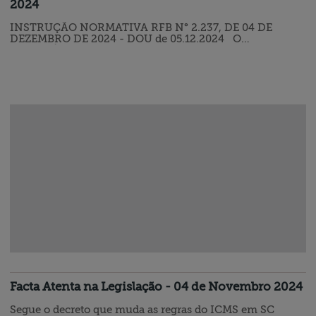
2024
INSTRUÇÃO NORMATIVA RFB N° 2.237, DE 04 DE
DEZEMBRO DE 2024 - DOU de 05.12.2024 O
SECRETÁRIO ESPECIAL DA RECEITA FEDERAL DO
BRASIL, no uso da atribuição que lhe confere o art. 350,
caput, inciso III, do Regimento Interno da Secretaria
Especial da Receita Federal do Brasil, aprovado
pela Portaria ME n° 284, de 27 de julho de 2020, e tendo
em vista o disposto no art. 5°, § 1°, do Decreto-Lei n°…
Facta Atenta na Legislação - 04 de Novembro 2024
Segue o decreto que muda as regras do ICMS em SC