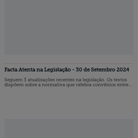
Facta Atenta na Legislação - 30 de Setembro 2024
Seguem 3 atualizações recentes na legislação. Os textos
dispõem sobre a normativa que celebra convênios entre
União e Municípios para fiscalização e cobranças do
IPTR, no âmbito estadual há disposições sobre o Imposto
sobre Transmissão Causa Mortis e Doação de Quaisquer
Bens ou Direitos (ITCMD), por fim há a agenda tributária
do mês de Outubro. ⚑ Subtítulo INSTRUÇÃO
NORMATIVA RFB N° 2.223, DE…