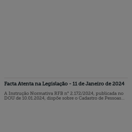
Portal Emprega Brasil - Empregador. A falta de
publicação do…
Facta Atenta na Legislação - 11 de Janeiro de 2024
A Instrução Normativa RFB n° 2.172/2024, publicada no
DOU de 10.01.2024, dispõe sobre o Cadastro de Pessoas
Físicas (CPF), estabelecendo regras quanto à inscrição,
alteração de dados cadastrais, indicação de pendência de
regularização, suspensão da inscrição, regularização da
situação cadastral, cancelamento da inscrição, declaração
de nulidade da inscrição e restabelecimento da inscrição.
…