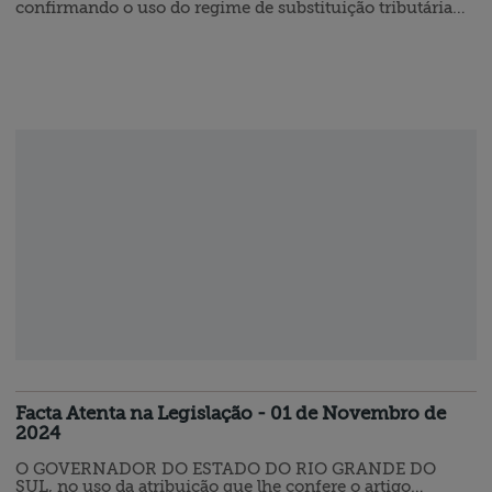
confirmando o uso do regime de substituição tributária
nas vendas de cervejas, chopes, refrigerantes e outras
bebidas. O GOVERNADOR DO ESTADO DE SANTA
CATARINA, no uso das atribuições privativas que lhe
conferem os incisos I e III do art. 71 da Constituição do
Estado, conforme o disposto no art. 98 da Lei n° 10.297, de
26 de dezembro de 1996, e…
Facta Atenta na Legislação - 01 de Novembro de
2024
O GOVERNADOR DO ESTADO DO RIO GRANDE DO
SUL, no uso da atribuição que lhe confere o artigo