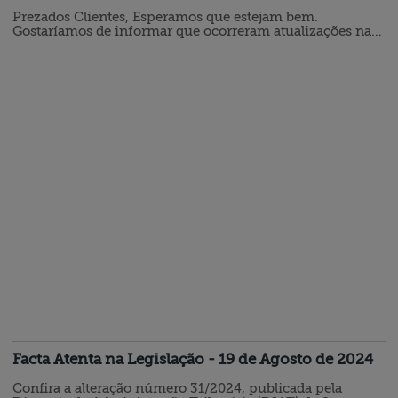
Prezados Clientes, Esperamos que estejam bem.
Gostaríamos de informar que ocorreram atualizações nas
regras para a realização de exames toxicológicos dos
funcionários. Estas mudanças visam aprimorar a eficácia
e a precisão dos testes. Principais Alterações nas Regras
de Exames Toxicológicos: 1. Periodicidade dos Exames: Os
exames devem ser realizados no momento da admissão,
periodicamente…
Facta Atenta na Legislação - 19 de Agosto de 2024
Confira a alteração número 31/2024, publicada pela