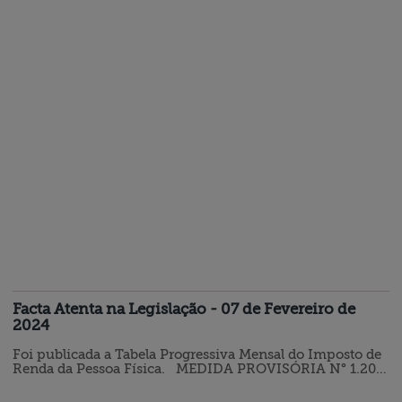
2022, que regulamenta as publicações referentes ao
regime especial do devedor contumaz. O DIRETOR DE
ADMINISTRAÇÃO TRIBUTÁRIA, no uso de sua
competência estabelecida no art. 17 do Regimento Interno
da Secretaria de Estado da Fazenda, aprovado…
Facta Atenta na Legislação - 07 de Fevereiro de
2024
Foi publicada a Tabela Progressiva Mensal do Imposto de
Renda da Pessoa Física. MEDIDA PROVISÓRIA N° 1.206,
DE 6 DE FEVEREIRO DE 2024 […] X - a partir do mês de
maio do ano-calendário de 2023 até o mês de janeiro do