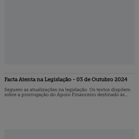
Consumidor Eletrônica (NFC-e), modelo 65, e Bilhete…
Facta Atenta na Legislação - 03 de Outubro 2024
Seguem as atualizações na legislação. Os textos dispõem
sobre a prorrogação do Apoio Financeiro destinado às
famílias desabrigadas nos Municípios do Estado do Rio
Grande do Sul e também sobre a exclusão do estado do
Rio Grande do Sul da substituição tributária nas operações
interestaduais com autopeças. ⚑ ATUALIZAÇÃO 1 ATO
DO PRESIDENTE DA MESA DO CONGRESSO NACIONAL
N° 083, DE 30 DE SETEMBRO…