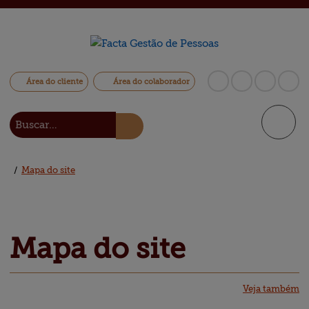
Área do cliente
Área do colaborador
/
Mapa do site
Mapa 
do site
Veja também
Central de
ajuda
Soluções
Contato