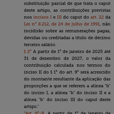
substituição parcial de que trata o caput
deste artigo, as contribuições previstas
nos
incisos I
e
III
do caput do
art. 22
da
Lei n° 8.212, de 24 de julho de 1991
, não
incidirão sobre as remunerações pagas,
devidas ou creditadas a título de décimo
terceiro salário.
§ 2°
A partir de 1° de janeiro de 2025 até
31 de dezembro de 2027, o valor da
contribuição calculada nos termos do
inciso II do § 1° do art. 9° será acrescido
do montante resultante da aplicação das
proporções a que se referem a alínea "b"
do inciso I, a alínea "b" do inciso II e a
alínea "b" do inciso III do caput deste
artigo."
"
Art. 9°-B
. A partir de 1° de janeiro de