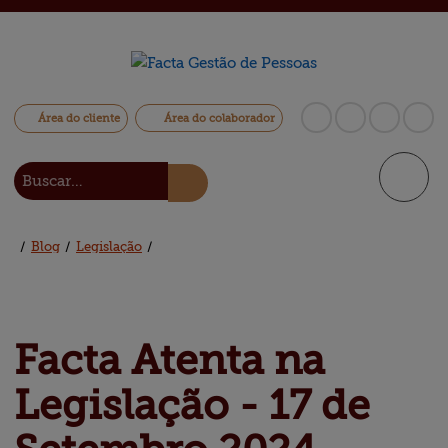
Área do cliente
Área do colaborador
/
Blog
/
Legislação
/
Facta Atenta na 
Legislação 
- 17 de