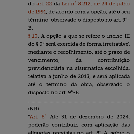
do
art. 22
da
Lei n° 8.212, de 24 de julho
de 1991
, de acordo com a opção, até o seu
término, observado o disposto no art. 9°-
B.
§ 10
. A opção a que se refere o inciso III
do § 9° será exercida de forma irretratável
mediante o recolhimento, até o prazo de
vencimento, da contribuição
previdenciária na sistemática escolhida,
relativa a junho de 2013, e será aplicada
até o término da obra, observado o
disposto no art. 9°-B.
........................................................................................
(NR)
"
Art. 8°
Até 31 de dezembro de 2024,
poderão contribuir, com aplicação das
alíquotas previstas no art. 8°-A, sobre o