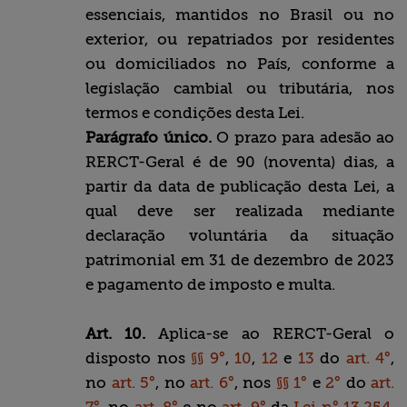
essenciais, mantidos no Brasil ou no
exterior, ou repatriados por residentes
ou domiciliados no País, conforme a
legislação cambial ou tributária, nos
termos e condições desta Lei.
Parágrafo único.
O prazo para adesão ao
RERCT-Geral é de 90 (noventa) dias, a
partir da data de publicação desta Lei, a
qual deve ser realizada mediante
declaração voluntária da situação
patrimonial em 31 de dezembro de 2023
e pagamento de imposto e multa.
Art. 10.
Aplica-se ao RERCT-Geral o
disposto nos
§§ 9°
,
10
,
12
e
13
do
art. 4°
,
no
art. 5°
, no
art. 6°
, nos
§§ 1°
e
2°
do
art.