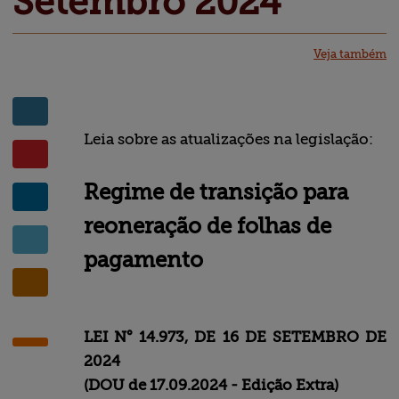
Setembro 2024
Veja também
Blog
Central de
ajuda
Mapa do site
Soluções
Contato
Vagas
Leia sobre as atualizações na legislação:
Regime de transição para 
reoneração 
de folhas de 
pagamento
LEI N° 14.973, DE 16 DE SETEMBRO DE
2024
(DOU de 17.09.2024 - Edição Extra)