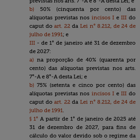
previstas nos arts. 7°-A e 8°-A desta Lei; e
b)
50% (cinquenta por cento) das
alíquotas previstas nos
incisos I
e
III
do
caput do
art. 22
da
Lei n° 8.212, de 24 de
julho de 1991
; e
III
- de 1° de janeiro até 31 de dezembro
de 2027:
a)
na proporção de 40% (quarenta por
cento) das alíquotas previstas nos arts.
7°-A e 8°-A desta Lei; e
b)
75% (setenta e cinco por cento) das
alíquotas previstas nos
incisos I
e
III
do
caput do
art. 22
da
Lei n° 8.212, de 24 de
julho de 1991
.
§ 1°
A partir de 1° de janeiro de 2025 até
31 de dezembro de 2027, para fins de
cálculo do valor devido sob o regime da