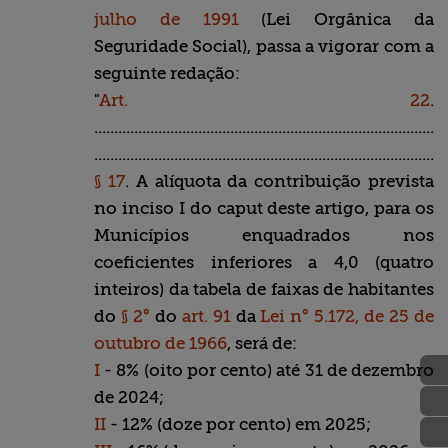
julho de 1991
(Lei Orgânica da
Seguridade Social), passa a vigorar com a
seguinte redação:
"
Art. 22
.
........................................................................................
........................................................................................
§ 17
. A alíquota da contribuição prevista
no inciso I do caput deste artigo, para os
Municípios enquadrados nos
coeficientes inferiores a 4,0 (quatro
inteiros) da tabela de faixas de habitantes
do
§ 2°
do
art. 91
da
Lei n° 5.172, de 25 de
outubro de 1966
, será de:
I
- 8% (oito por cento) até 31 de dezembro
de 2024;
II
- 12% (doze por cento) em 2025;