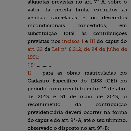
alíquotas previstas no art. 7°-A, sobre o
valor da receita bruta, excluídos as
vendas canceladas e os descontos
incondicionais concedidos, em
substituição total às contribuições
previstas nos
incisos I
e
III
do caput do
art. 22
da
Lei n° 8.212, de 24 de julho de
1991
:
§ 9°
.........…
II
- para as obras matriculadas no
Cadastro Específico do INSS (CEI) no
período compreendido entre 1° de abril
de 2013 e 31 de maio de 2013, o
recolhimento da contribuição
previdenciária deverá ocorrer na forma
do caput e do art. 9°-A, até o seu término,
observado o disposto no art. 9°-B;