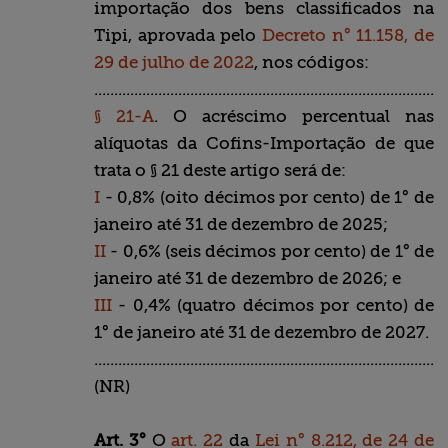
importação dos bens classificados na
Tipi, aprovada pelo
Decreto n° 11.158, de
29 de julho de 2022
, nos códigos:
........................................................................................
§ 21-A
. O acréscimo percentual nas
alíquotas da Cofins-Importação de que
trata o § 21 deste artigo será de:
I
- 0,8% (oito décimos por cento) de 1° de
janeiro até 31 de dezembro de 2025;
II
- 0,6% (seis décimos por cento) de 1° de
janeiro até 31 de dezembro de 2026; e
III
- 0,4% (quatro décimos por cento) de
1° de janeiro até 31 de dezembro de 2027.
........................................................................................
(NR)
Art. 3°
O
art. 22
da
Lei n° 8.212, de 24 de