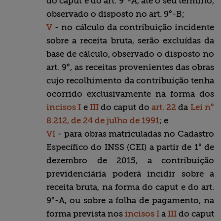
do caput e do art. 9°-A, até o seu término,
observado o disposto no art. 9°-B;
V
- no cálculo da contribuição incidente
sobre a receita bruta, serão excluídas da
base de cálculo, observado o disposto no
art. 9°, as receitas provenientes das obras
cujo recolhimento da contribuição tenha
ocorrido exclusivamente na forma dos
incisos I
e
III
do caput do
art. 22
da
Lei n°
8.212, de 24 de julho de 1991
; e
VI
- para obras matriculadas no Cadastro
Específico do INSS (CEI) a partir de 1° de
dezembro de 2015, a contribuição
previdenciária poderá incidir sobre a
receita bruta, na forma do caput e do art.
9°-A, ou sobre a folha de pagamento, na
forma prevista nos
incisos I
a
III
do caput