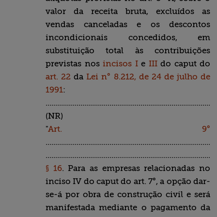
valor da receita bruta, excluídos as
vendas canceladas e os descontos
incondicionais concedidos, em
substituição total às contribuições
previstas nos
incisos I
e
III
do caput do
art. 22
da
Lei n° 8.212, de 24 de julho de
1991
:
........................................................................................
(NR)
"
Art. 9°
........................................................................................
........................................................................................
§ 16
. Para as empresas relacionadas no
inciso IV do caput do art. 7°, a opção dar-
se-á por obra de construção civil e será
manifestada mediante o pagamento da