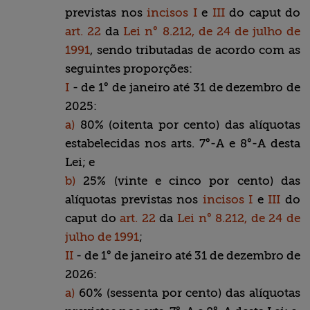
previstas nos
incisos I
e
III
do caput do
art. 22
da
Lei n° 8.212, de 24 de julho de
1991
, sendo tributadas de acordo com as
seguintes proporções:
I
- de 1° de janeiro até 31 de dezembro de
2025:
a)
80% (oitenta por cento) das alíquotas
estabelecidas nos arts. 7°-A e 8°-A desta
Lei; e
b)
25% (vinte e cinco por cento) das
alíquotas previstas nos
incisos I
e
III
do
caput do
art. 22
da
Lei n° 8.212, de 24 de
julho de 1991
;
II
- de 1° de janeiro até 31 de dezembro de
2026:
a)
60% (sessenta por cento) das alíquotas