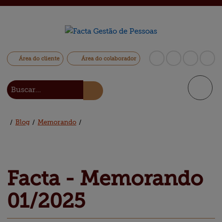
Área do cliente
Área do colaborador
/
Blog
/
Memorando
/
Facta - 
Memorando
01/2025