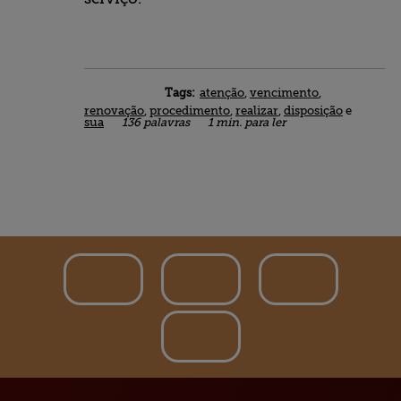
Tags:
atenção
,
vencimento
,
renovação
,
procedimento
,
realizar
,
disposição
e
sua
136 palavras
1 min. para ler