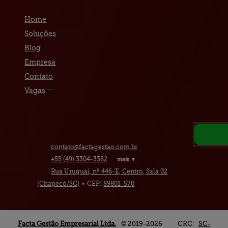
Home
Soluções
Blog
Empresa
Contato
Vagas
contato@
factagestao.com.br
+55
(49)
3304-3382
mais ▼
Rua Uruguai, nº 446-E, Centro, Sala 02
(Chapecó/SC)
•
CEP:
89801
-
570
Facta Gestão Empresarial
Ltda.
© 2019-2026
CRC:
SC-