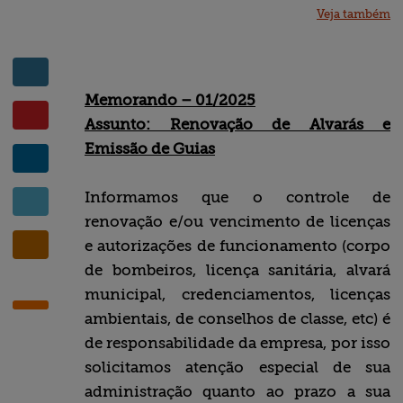
Veja também
Blog
Central de
ajuda
Mapa do site
Soluções
Contato
Vagas
Memorando – 01/2025
Assunto: Renovação de Alvarás e
Emissão de Guias
Informamos que o controle de
renovação e/ou vencimento de licenças
e autorizações de funcionamento (corpo
de bombeiros, licença sanitária, alvará
municipal, credenciamentos, licenças
ambientais, de conselhos de classe, etc) é
de responsabilidade da empresa, por isso
solicitamos atenção especial de sua
administração quanto ao prazo a sua