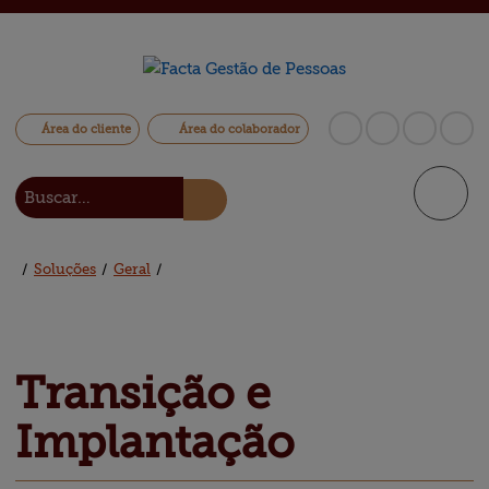
Área do cliente
Área do colaborador
/
Soluções
/
Geral
/
Transição e 
Implantação