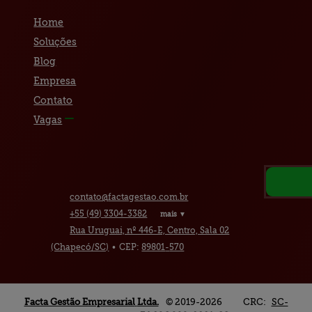
Home
Soluções
Blog
Empresa
Contato
Vagas
contato@
factagestao.com.br
+55
(49)
3304-3382
mais ▼
Rua Uruguai, nº 446-E, Centro, Sala 02
(Chapecó/SC)
•
CEP:
89801
-
570
Facta Gestão Empresarial
Ltda.
© 2019-2026
CRC:
SC-