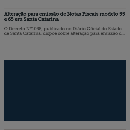
Alteração para emissão de Notas Fiscais modelo 55
e 65 em Santa Catarina
O Decreto Nº1058, publicado no Diário Oficial do Estado
de Santa Catarina, dispõe sobre alteração para emissão de
Notas Fiscais no modelo 55 e 65, para pessoas físicas e
jurídicas. Confira o decreto na íntegra: Introduz as
Alterações 4.856 a 4.881 no RICMS/SC, aprovado pelo
Decreto Nº 2870/2001, referentes aos documentos fiscais
de venda ao varejo. O GOVERNADOR DO ESTADO DE
SANTA CATARINA,…