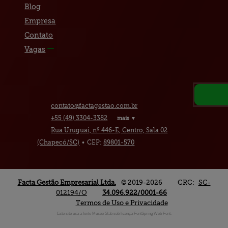
Blog
Empresa
Contato
Vagas
contato@
factagestao.com.br
+55
(49)
3304-3382
mais ▼
Rua Uruguai, nº 446-E, Centro, Sala 02
(Chapecó/SC)
•
CEP:
89801
-
570
Facta Gestão Empresarial
Ltda.
© 2019-2026
CRC:
SC-
012194/O
34.096.922/0001-66
Termos de Uso e Privacidade
Este site usa a fonte Museo Slab sob licença FontSpring Web Font.