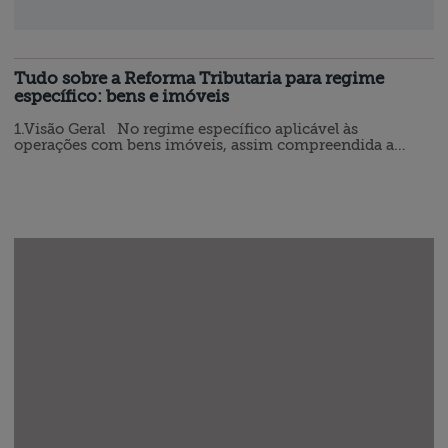
Tudo sobre a Reforma Tributaria para regime
específico: bens e imóveis
1.Visão Geral No regime específico aplicável às
operações com bens imóveis, assim compreendida a
construção, a incorporação, o parcelamento do solo, a
alienação, a locação e o arrendamento, a administração e
intermediação de bem imóvel, o artigo 156-A, § 6º, inciso
II, c/c artigo 195, § 16, da Constituição Federal de 1988,
permite que sejam alteradas as alíquotas, as regras de
creditamento e a…