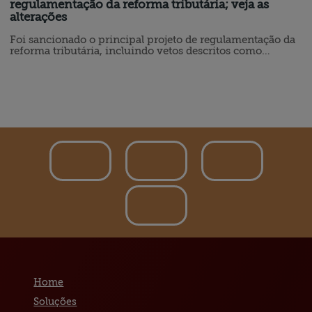
regulamentação da reforma tributária; veja as
alterações
Foi sancionado o principal projeto de regulamentação da
reforma tributária, incluindo vetos descritos como
"pontuais” devido a "questões técnicas”. Os vetos não
alteraram trechos importantes defendidos por alguns
setores econômicos desde a aprovação do texto pelo
Congresso Nacional, em dezembro. A Lei Complementar
214, que regulamenta o tema, ainda passará por análise do
Congresso, que pode…
Home
Soluções