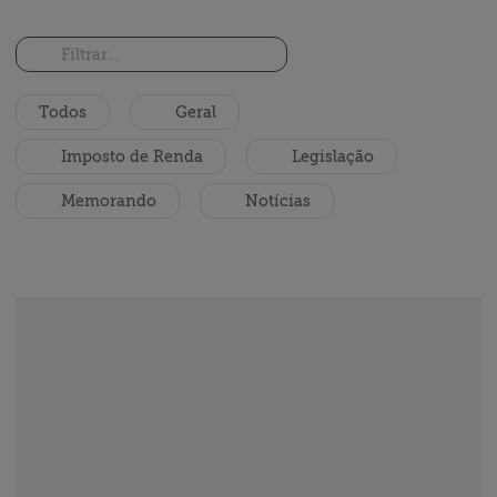
Soluções
Contato
Vagas
Todos
Geral
Imposto de Renda
Legislação
Memorando
Notícias